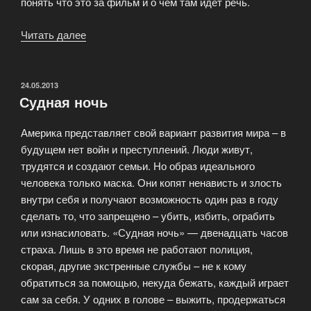
понять что это за фильм и о чем там идет речь.
Читать далее
«Лучшие
обзоры
фильмов
2018-
ОПУБЛИКОВАНО
24.05.2013
Судная ночь
2019»
Америка представляет свой вариант развития мира – в
будущем нет войн и преступлений. Люди живут,
трудятся и создают семьи. Но образ идеального
человека только маска. Они копят ненависть и злость
внутри себя и получают возможность один раз в году
сделать то, что запрещено – убить, избить, ограбить
или изнасиловать. «Судная ночь» — двенадцать часов
страха. Лишь в это время не работают полиция,
скорая, другие экстренные службы – не к кому
обратиться за помощью, некуда бежать, каждый играет
сам за себя. У одних в голове – выжить, продержаться