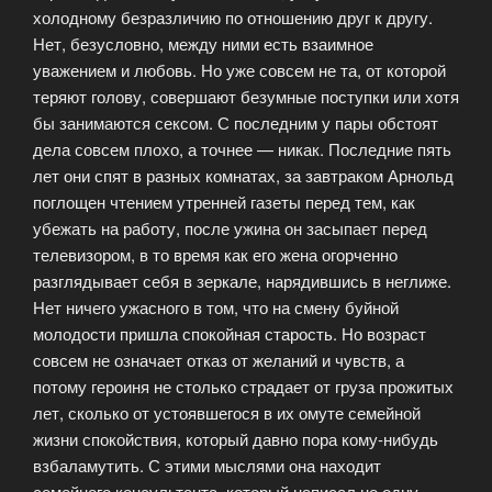
холодному безразличию по отношению друг к другу.
Нет, безусловно, между ними есть взаимное
уважением и любовь. Но уже совсем не та, от которой
теряют голову, совершают безумные поступки или хотя
бы занимаются сексом. С последним у пары обстоят
дела совсем плохо, а точнее — никак. Последние пять
лет они спят в разных комнатах, за завтраком Арнольд
поглощен чтением утренней газеты перед тем, как
убежать на работу, после ужина он засыпает перед
телевизором, в то время как его жена огорченно
разглядывает себя в зеркале, нарядившись в неглиже.
Нет ничего ужасного в том, что на смену буйной
молодости пришла спокойная старость. Но возраст
совсем не означает отказ от желаний и чувств, а
потому героиня не столько страдает от груза прожитых
лет, сколько от устоявшегося в их омуте семейной
жизни спокойствия, который давно пора кому-нибудь
взбаламутить. С этими мыслями она находит
семейного консультанта, который написал не одну