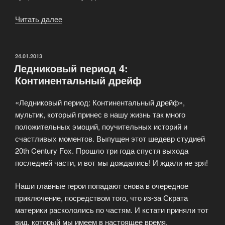
Читать далее
«Охотники
на
ведьм»
ОПУБЛИКОВАНО
24.01.2013
Ледниковый период 4:
Континентальный дрейф
«Ледниковый период: Континентальный дрейф»,
мультик, который принес в нашу жизнь так много
положительных эмоций, поучительных историй и
счастливых моментов. Выпущен этот шедевр студией
20th Century Fox. Прошло три года спустя выхода
последней части, и вот мы дождались! И ждали не зря!
Наши главные герои попадают снова в очередное
приключение, посредством того, что из-за Скрата
материки раскололись по частям. И кстати приняли тот
вид, который мы имеем в настоящее время.