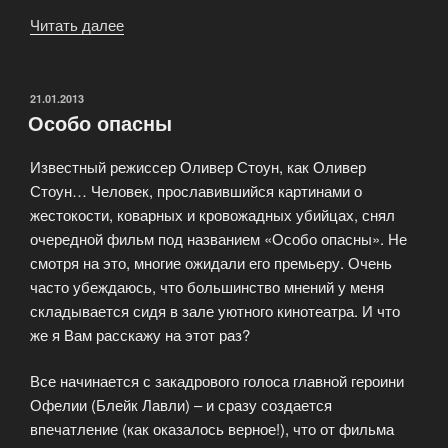
Читать далее
«Забавный
трейлер
к
фильму
ОПУБЛИКОВАНО
21.01.2013
Особо опасны
—
Мрачные
Известный режиссер Оливер Стоун, как Оливер
тени»
Стоун… Человек, прославившийся картинами о
жестокости, коварных и кровожадных убийцах, снял
очередной фильм под названием «Особо опасны». Не
смотря на это, многие ожидали его премьеру. Очень
часто убеждаюсь, что большинство мнений у меня
складывается сидя в зале уютного кинотеатра. И что
же я Вам расскажу на этот раз?
Все начинается с закадрового голоса главной героини
Офелии (Блейк Лавли) – и сразу создается
впечатление (как оказалось верное!), что от фильма