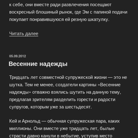
к себе, они вместе ради развлечения посещают
воскресный блошиный рынок, где Эм с папиной подачи
покупает понравившуюся ей резную шкатулку.
Читать далее
«Шкатулка
проклятия
(2012)»
ОПУБЛИКОВАНО
05.09.2012
Весенние надежды
Тридцать лет совместной супружеской жизни — это не
шутка. Тем не менее, создатели картины «Весенние
надежды» отважно взялись шутить на данную тему,
предлагая зрителям разделить горести и радости
супругов, которым уже за шестьдесят.
Кей и Арнольд — обычная супружеская пара, каких
миллионы. Они вместе уже тридцать лет, былые
страсти давно канули в небытие, уступив место