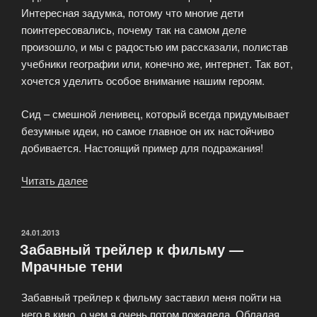
Интересная задумка, потому что многие дети
поинтересовались, почему так на самом деле
произошло, и мы с радостью им рассказали, полистав
учебники географии или, конечно же, интернет. Так вот,
хочется уделить особое внимание нашим героям.
Сид – смешной ленивец, который всегда придумывает
безумные идеи, но самое главное он их настойчиво
добивается. Настоящий пример для подражания!
Читать далее
«Ледниковый
период
4:
Континентальный
ОПУБЛИКОВАНО
24.01.2013
Забавный трейлер к фильму —
дрейф»
Мрачные тени
Забавный трейлер к фильму заставил меня пойти на
него в кино, о чем я очень потом пожалела. Обладая