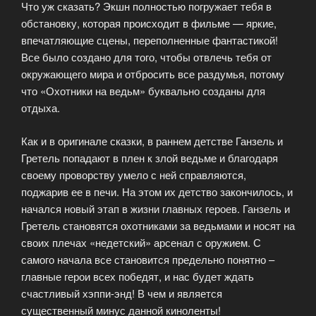
Что уж сказать? Экшн полностью погружает тебя в
обстановку, которая происходит в фильме — яркие,
впечатляющие сцены, переполненные фантастикой!
Все было создано для того, чтобы отвлечь тебя от
окружающего мира и отбросить все раздумья, потому
что «Охотники на ведьм» буквально созданы для
отдыха.
Как и в оригинале сказки, в раннем детстве Ганзель и
Гретель попадают в плен к злой ведьме и благодаря
своему проворству умело с ней справляются,
поджарив ее в печи. На этом их детство закончилось, и
начался новый этап в жизни главных героев. Ганзель и
Гретель становятся охотниками за ведьмами и носят на
своих плечах «недетский» арсенал с оружием. С
самого начала все становится предельно понятно –
главные герои всех победят, и нас будет ждать
счастливый хэппи-энд! В чем и является
существенный минус данной киноленты!