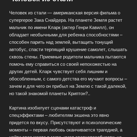
Человек из стали — американская версия фильма о
супергерое Зака Снайдера. На планете Земля растет
мальчик по имени Кларк (актер Генри Кавилл), он
обладает необычными для ребенка способностями –
способен парить над землей, вытащить тонущий
автобус, спасти терпящий крушение самолет, слышать
сквозь стены. Приемные родители мальчика пытаются
помочь ему справиться со своей непохожестью на
других детей. Кларк чувствует себя лишним и
обособленным, с самого детства его мучают вопросы –
зачем и для чего он прибыл на Землю с такой далекой,
но такой знакомой планеты Криптон?..
Картина изобилует сценами катастроф и
спецэффектами – любителям экшена это явно
придется по вкусу. Присутствуют и психологические
моменты – первая любовь оканчивается трагедией, а
найти свое место в мире, имея сверхспособности, не