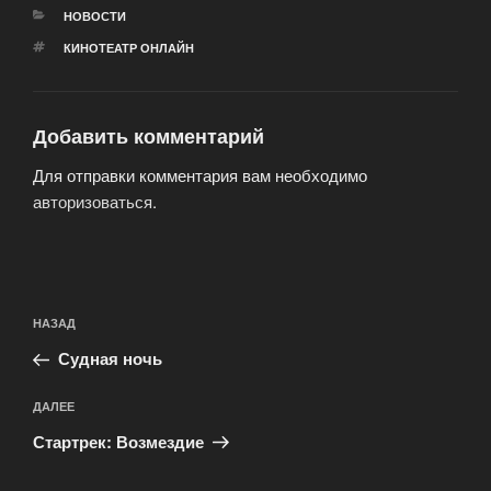
РУБРИКИ
НОВОСТИ
МЕТКИ
КИНОТЕАТР ОНЛАЙН
Добавить комментарий
Для отправки комментария вам необходимо
авторизоваться
.
Навигация
Предыдущая
НАЗАД
по
запись:
записям
Судная ночь
Следующая
ДАЛЕЕ
запись
Стартрек: Возмездие