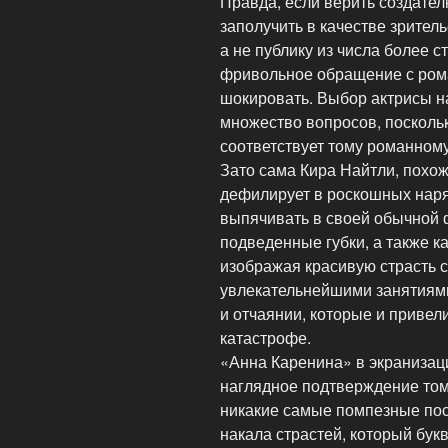
Правда, если верить создате
заполучить в качестве зрител
а не публику из числа более 
фривольное обращение с ром
шокировать. Выбор актрисы н
множество вопросов, поскольк
соответствует тому романному
Зато сама Кира Найтли, похо
дефилирует в роскошных наря
выпячивать в своей обычной
подведенные губки, а также к
изображая красивую страсть с
увлекательнейшими занятиями
и отчаянии, которые и привел
катастрофе.
«Анна Каренина» в экранизац
наглядное подтверждение том
никакие самые помпезные пост
накала страстей, который бук