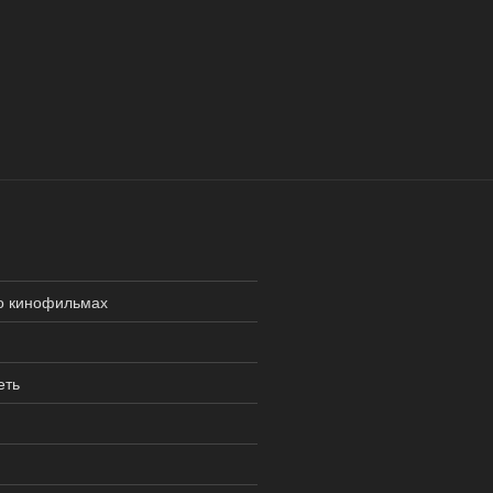
о кинофильмах
еть