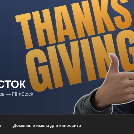
СТОК
в — FilmStock
г
Доменные имена для киносайта