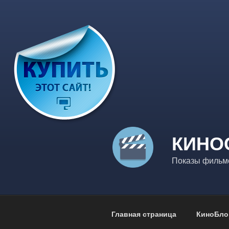
Перейти
к
содержимому
КИНО
Показы фильмо
Главная страница
КиноБло