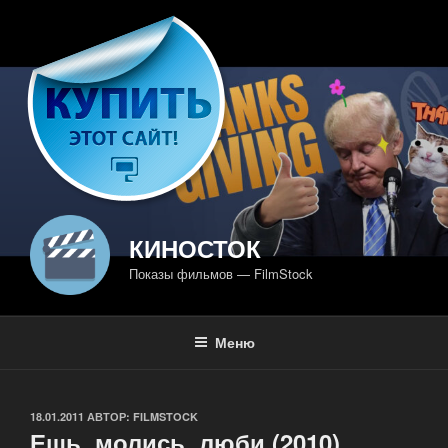
Перейти
к
содержимому
КИНОСТОК
Показы фильмов — FilmStock
Меню
ОПУБЛИКОВАНО
18.01.2011
АВТОР:
FILMSTOCK
Ешь, молись, люби (2010)