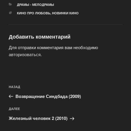
РУБРИКИ
ДРАМЫ - МЕЛОДРАМЫ
МЕТКИ
КИНО ПРО ЛЮБОВЬ
,
НОВИНКИ КИНО
Добавить комментарий
Для отправки комментария вам необходимо
авторизоваться
.
Навигация
Предыдущая
НАЗАД
по
запись:
записям
Возвращение Синдбада (2009)
Следующая
ДАЛЕЕ
запись
Железный человек 2 (2010)