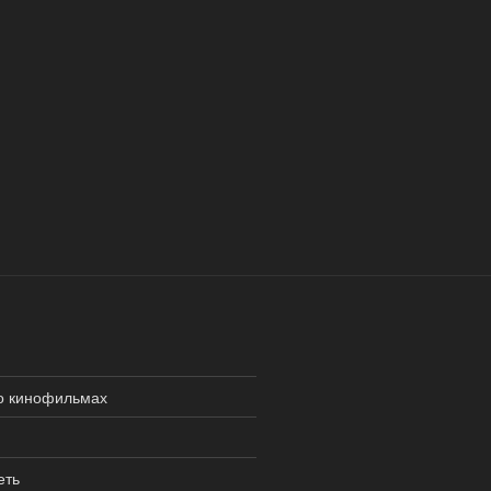
о кинофильмах
еть