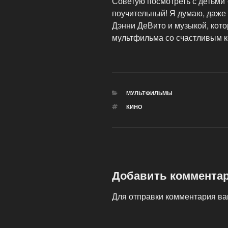
Советую посмотреть с детьми «
поучительный! Я думаю, даже
Дэнни ДеВито и музыкой, кото
мультфильма со счастливым к
РУБРИКИ
МУЛЬТФИЛЬМЫ
МЕТКИ
КИНО
Добавить коммента
Для отправки комментария в