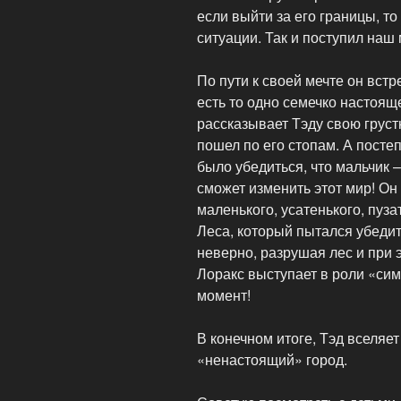
если выйти за его границы, т
ситуации. Так и поступил наш
По пути к своей мечте он встр
есть то одно семечко настоящ
рассказывает Тэду свою груст
пошел по его стопам. А посте
было убедиться, что мальчик –
сможет изменить этот мир! Он
маленького, усатенького, пуз
Леса, который пытался убедит
неверно, разрушая лес и при 
Лоракс выступает в роли «си
момент!
В конечном итоге, Тэд вселяе
«ненастоящий» город.