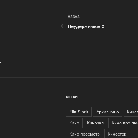
Навигация
Предыдущая
НАЗАД
по
запись:
Неудержимые 2
записям
.
МЕТКИ
FilmStock
Архив кино
Кине
Кино
Кинозал
Кино про лю
Кино просмотр
Киносток