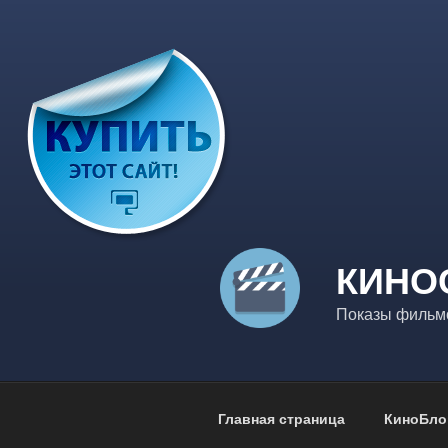
Перейти
к
содержимому
КИНО
Показы фильмо
Главная страница
КиноБло