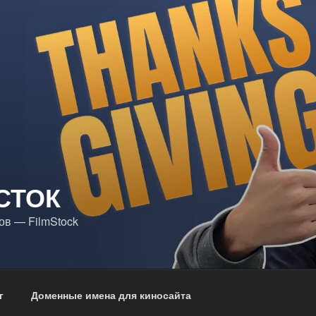
СТОК
в — FilmStock
г
Доменные имена для киносайта