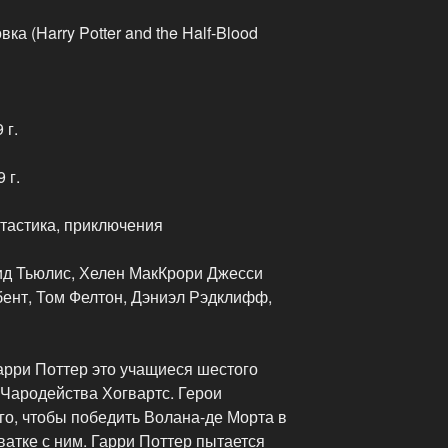
а (Harry Potter and the Half-Blood
 г.
 г.
тастика, приключения
вид Тьюлис, Хелен МакКрори Джесси
бент, Том Фелтон, Дэниэл Рэдклифф,
арри Поттер это учащиеся шестого
 Чародейства Хогвартс. Герои
го, чтобы победить Волана-де Морта в
атке с ним. Гарри Поттер пытается