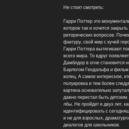
Не стоит смотреть:
Гарри Поттер это монументаль
которое так и хочется закрыт
риторических вопросов. Поче
фактуру, свой мир с кучей ге
Гарри Поттера вытягивают по
всего мира. То вдруг появляет
Дамблдор в огне становится 
Барлогом Гендальфа и фильм 
колец. А самое интересное, к
полукровка и тем более след
картина основательно запутал
давно перестал быть детским
лбы. Не пройдет и двух лет, к
идентифицировать с сегодняш
и не для взрослых, драматург
диалогов для школьников.