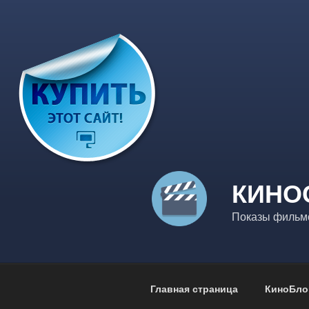
Перейти
к
содержимому
КИНО
Показы фильмо
Главная страница
КиноБло