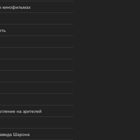
о кинофильмах
еть
тление на зрителей
Давида Шарона