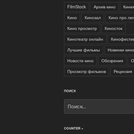
FilmStock
Архив кино
Кине
Кино
Кинозал
Кино про лю
Кино просмотр
Киносток
Кинотеатр онлайн
Кинофести
Лучшие фильмы
Новинки кин
Новости кино
Обозрения
О
Просмотр фильмов
Рецензия
ПОИСК
Искать:
COUNTER +