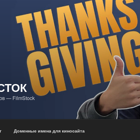
СТОК
в — FilmStock
г
Доменные имена для киносайта