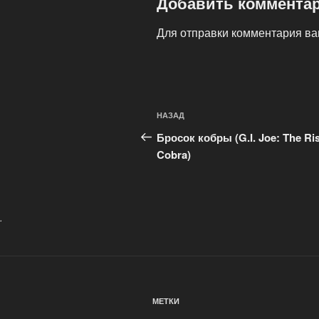
Добавить коммента
Для отправки комментария в
Навигация
Предыдущая
НАЗАД
по
запись:
Бросок кобры (G.I. Joe: The Ris
записям
Cobra)
.
МЕТКИ