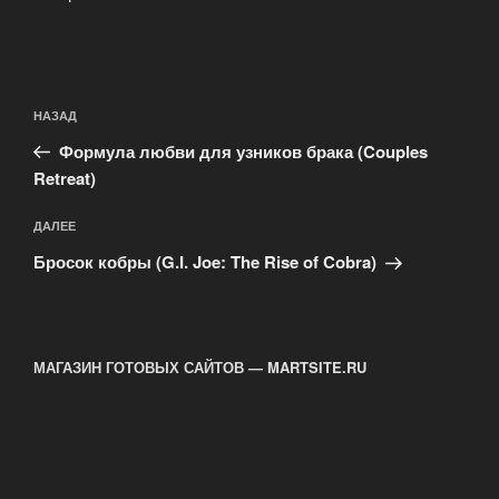
Навигация
Предыдущая
НАЗАД
по
запись:
записям
Формула любви для узников брака (Couples
Retreat)
Следующая
ДАЛЕЕ
запись
Бросок кобры (G.I. Joe: The Rise of Cobra)
МАГАЗИН ГОТОВЫХ САЙТОВ — MARTSITE.RU
.