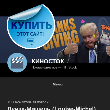
Перейти
к
содержимому
КИНОСТОК
Показы фильмов — FilmStock
Меню
ОПУБЛИКОВАНО
24.11.2009
АВТОР:
FILMSTOCK
Луиза-Мишель (Louise-Michel)